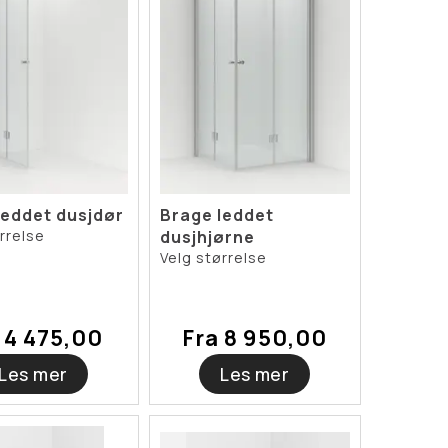
leddet dusjdør
Brage leddet
rrelse
dusjhjørne
Velg størrelse
 4 475,00
Fra 8 950,00
Les mer
Les mer