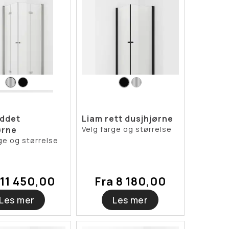
eddet
Liam rett dusjhjørne
ørne
Velg farge og størrelse
ge og størrelse
 11 450,00
Fra 8 180,00
Les mer
Les mer