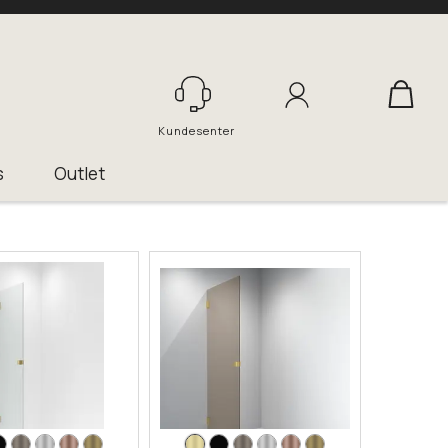
Logg inn
s
Outlet