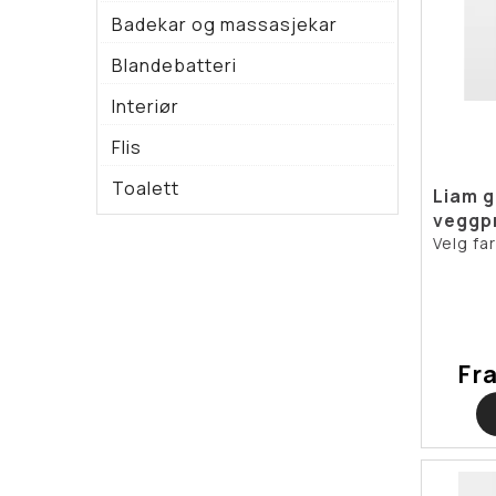
Badekar og massasjekar
Blandebatteri
Interiør
Flis
Toalett
Liam g
veggpr
Velg fa
Fr