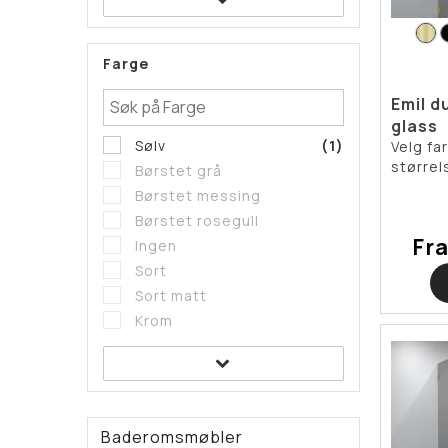
Farge
Emil d
glass
Sølv
(1)
Velg fa
størrel
Børstet grå
Børstet messing
Børstet rosegull
Fr
Ingen
Sort
Sort matt
Krom
Baderomsmøbler