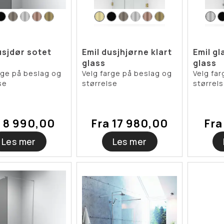
usjdør sotet
Emil dusjhjørne klart
Emil gl
glass
glass
rge på beslag og
Velg farge på beslag og
Velg fa
se
størrelse
størrel
a 8 990,00
Fra 17 980,00
Fra
Les mer
Les mer