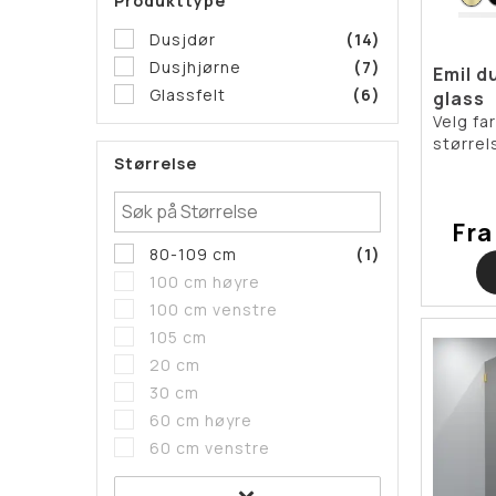
Produkttype
Dusjdør
(14)
Dusjhjørne
(7)
Emil d
Glassfelt
(6)
glass
Velg fa
størrel
Størrelse
Fra
80-109 cm
(1)
100 cm høyre
100 cm venstre
105 cm
20 cm
30 cm
60 cm høyre
60 cm venstre