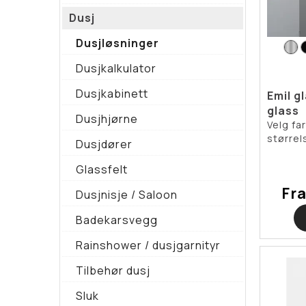
Dusj
Dusjløsninger
Dusjkalkulator
Dusjkabinett
Emil g
glass
Dusjhjørne
Velg fa
størrel
Dusjdører
Glassfelt
Fr
Dusjnisje / Saloon
Badekarsvegg
Rainshower / dusjgarnityr
Tilbehør dusj
Sluk