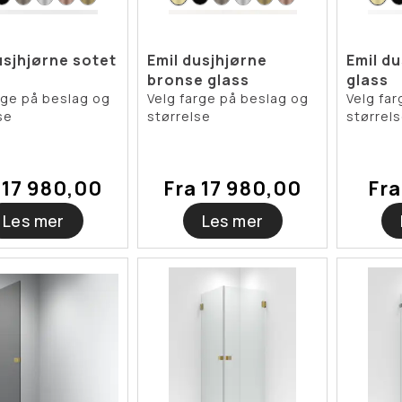
usjhjørne sotet
Emil dusjhjørne
Emil du
bronse glass
glass
rge på beslag og
Velg farge på beslag og
Velg fa
se
størrelse
størrel
 17 980,00
Fra 17 980,00
Fra
Les mer
Les mer