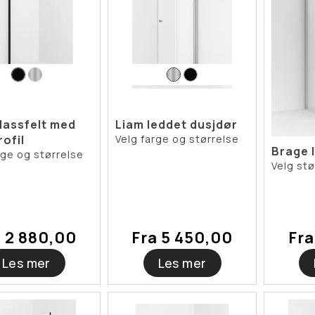
lassfelt med
Liam leddet dusjdør
ofil
Velg farge og størrelse
Brage 
rge og størrelse
Velg stø
a 2 880,00
Fra 5 450,00
Fra
Les mer
Les mer