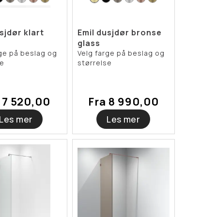
sjdør klart
Emil dusjdør bronse
glass
rge på beslag og
Velg farge på beslag og
se
størrelse
 7 520,00
Fra 8 990,00
Les mer
Les mer