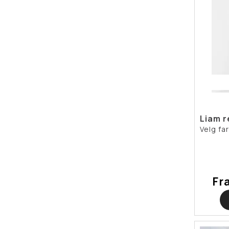
Liam r
Velg fa
Fr