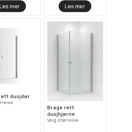
Les mer
Les mer
rett dusjdør
rrelse
Brage rett
dusjhjørne
Velg størrelse