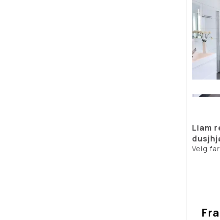
Liam r
dusjhj
Velg fa
Fra