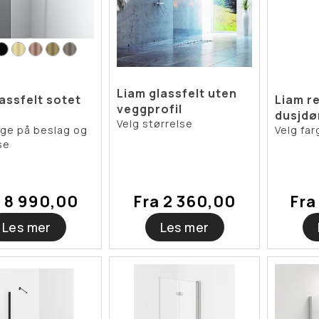
Liam glassfelt uten
lassfelt sotet
Liam re
veggprofil
dusjdø
Velg størrelse
rge på beslag og
Velg far
se
a 8 990,00
Fra 2 360,00
Fra
Les mer
Les mer