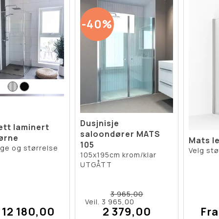
40%
Dusjnisje
ett laminert
saloondører MATS
ørne
Mats l
105
rge og størrelse
Velg stø
105x195cm krom/klar
UTGÅTT
3 965,00
Veil. 3 965,00
 12 180,00
2 379,00
Fra