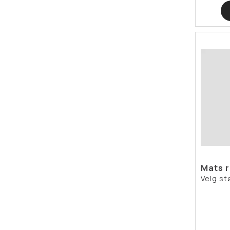
Mats r
Velg st