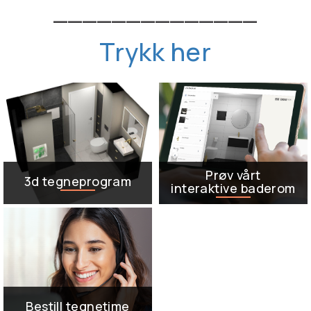
______________
Trykk her
Prøv vårt
3d tegneprogram
interaktive baderom
Tegn ditt bad og få et
Med
realistisk bilde av
vårt interaktive baderom
hvordan akkurat ditt
kan du på en lekende
drømmebad il bli
lett måte designe din
personlig stil på
baderommet.
Bestill tegnetime