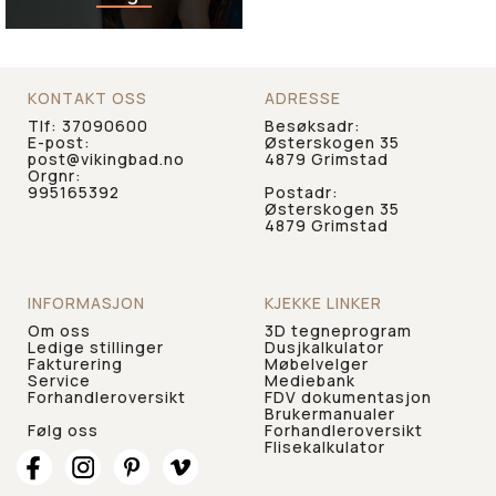
Vårt kundesenter hjelper
deg gjerne med å tegne
ditt drømmebad
KONTAKT OSS
ADRESSE
Tlf:
37090600
Besøksadr:
E-post:
Østerskogen 35
post@vikingbad.no
4879 Grimstad
Orgnr:
995165392
Postadr:
Østerskogen 35
4879 Grimstad
INFORMASJON
KJEKKE LINKER
Om oss
3D tegneprogram
Ledige stillinger
Dusjkalkulator
Fakturering
Møbelvelger
Service
Mediebank
Forhandleroversikt
FDV dokumentasjon
Brukermanualer
Følg oss
Forhandleroversikt
Flisekalkulator