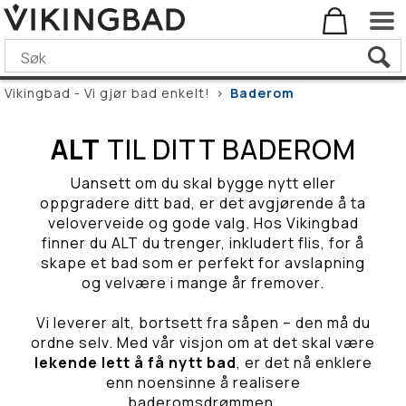
Vikingbad - Vi gjør bad enkelt!
>
Baderom
ALT
TIL DITT BADEROM
Uansett om du skal bygge nytt eller
oppgradere ditt bad, er det avgjørende å ta
veloverveide og gode valg. Hos Vikingbad
finner du ALT du trenger, inkludert flis, for å
skape et bad som er perfekt for avslapning
og velvære i mange år fremover.
Vi leverer alt, bortsett fra såpen – den må du
ordne selv. Med vår visjon om at det skal være
lekende lett å få nytt bad
, er det nå enklere
enn noensinne å realisere
baderomsdrømmen.